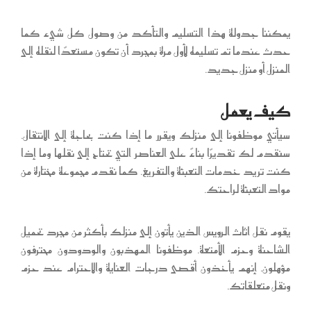
يمكننا جدولة هذا التسليم والتأكد من وصول كل شيء كما
حدث عندما تم تسليمه لأول مرة بمجرد أن تكون مستعدًا لنقله إلى
المنزل أو منزل جديد.
كيف يعمل
سيأتي موظفونا إلى منزلك ويقرر ما إذا كنت بحاجة إلى الانتقال.
سنقدم لك تقديرًا بناءً على العناصر التي تحتاج إلى نقلها وما إذا
كنت تريد خدمات التعبئة والتفريغ. كما نقدم مجموعة مختارة من
مواد التعبئة لراحتك.
يقوم نقل اثاث الرويس الذين يأتون إلى منزلك بأكثر من مجرد تحميل
الشاحنة وحزم الأمتعة. موظفونا المهذبون والودودون محترفون
مؤهلون. إنهم يأخذون أقصى درجات العناية والاحترام عند حزم
ونقل متعلقاتك.