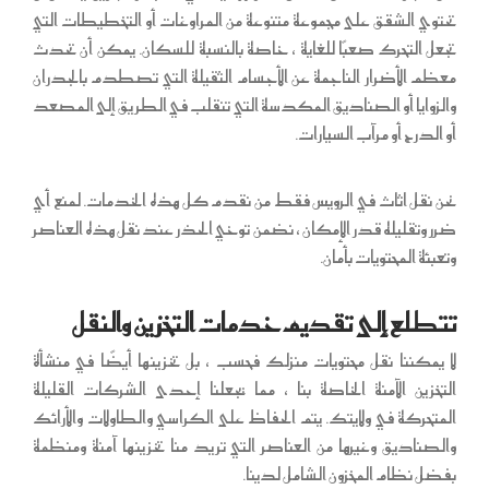
تحتوي الشقق على مجموعة متنوعة من المراوغات أو التخطيطات التي
تجعل التحرك صعبًا للغاية ، خاصة بالنسبة للسكان. يمكن أن تحدث
معظم الأضرار الناجمة عن الأجسام الثقيلة التي تصطدم بالجدران
والزوايا أو الصناديق المكدسة التي تنقلب في الطريق إلى المصعد
أو الدرج أو مرآب السيارات.
نحن نقل اثاث في الرويس فقط من نقدم كل هذه الخدمات. لمنع أي
ضرر وتقليله قدر الإمكان ، نضمن توخي الحذر عند نقل هذه العناصر
وتعبئة المحتويات بأمان.
تتطلع إلى تقديم خدمات التخزين والنقل
لا يمكننا نقل محتويات منزلك فحسب ، بل تخزينها أيضًا في منشأة
التخزين الآمنة الخاصة بنا ، مما يجعلنا إحدى الشركات القليلة
المتحركة في ولايتك. يتم الحفاظ على الكراسي والطاولات والأرائك
والصناديق وغيرها من العناصر التي تريد منا تخزينها آمنة ومنظمة
بفضل نظام المخزون الشامل لدينا.