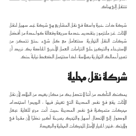
تنتقل إلى هناك.
شركة ذات خبرة واسعة في نقل المشاريع هي شركة نجم سهيل لنقل
الاثاث. نحن ملتزمون بتقديم خدمة سريعة وفعالة كواحدة من أفضل
شركات النقل التجارية. سنتعامل مع كل شيء حتى تتمكن من
الاسترخاء والتركيز على التزامات العمل الأخرى الخاصة بك. نريد أن
تسير أعمالك التجارية بسلاسة ، لذا سنتحمل الضغط نيابةً عنك.
شركة نقل محلية
يمكنك التأكد من أننا لا نتصل بك من مكان بعيد من البلاد لأن نقل
الأثاث يقع في نفس المدينة التي تعيش فيها ، الرويس! استخدام
محركات متمركزة في نفس المدينة حيث أنت مريح للغاية. يجعل
الوصول إلى الاتصال أسهل والتحرك بسرعة أكبر. نظرًا لأن مقرنا في
ولايتك ، فنحن الخيار الأمثل للحركات المحلية والبعيدة.