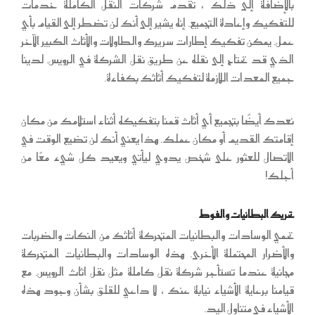
بالإضافة إلى ذلك ، تقدم شركات النقل الكاملة خدمات
للتفكيك وإعادة التجميع. إنه يشير إلى أنك لن تضطر إلى القيام بأي
عمل. يمكن تفكيك إطارات سريرك والطاولات والأثاث الكبير الآخر
الذي قد تحتاج إلى نقله عن طريق نقل الشركة في الرويس. لدينا
جميع المعدات اللازمة لتفكيك أثاثك بكفاءة.
نعدك أيضًا بتجميع أي أثاث قمنا بتفكيكه أثناء استلامك من مكان
إقامتك القديم أو مكان عملك. هذا يعني أنك لن تضيع الوقت في
الاتصال للعثور على شخص يدوي ليأتي ويعيد كل شيء معًا من
أجلك!
تحريك البطانيات والفوط
تحمي الوسادات والبطانيات المتحركة أثاثك من النكات والضربات
والأضرار المحتملة الأخرى. هذه الوسادات والبطانيات المتحركة
مجانية عندما تستأجر شركة نقل كاملة مثل نقل اثاث الرويس. مع
قيامنا برعاية الأشياء نيابة عنك ، لا داعي للقلق بشأن وجود هذه
الأشياء في متناول اليد.