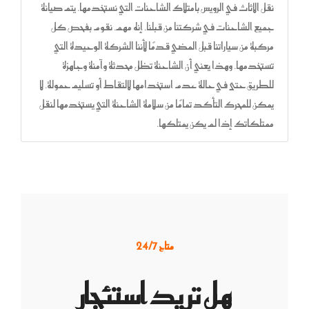
نقل الاثاث في الرويس بامتلاك الشاحنات التي نستخدمها. يتم صيانة
جميع الشاحنات في شركتنا من قبلنا. إنه مهم. نقوم بفحص كل
مركبة من سياراتنا قبل المضي قدمًا لأننا الشركة الوحيدة التي
تستخدمها. وهذا يعني أن الشاحنة تظل محدثة وآمنة وجاهزة
للطريق حتى في حالة عدم استخدامها لالتقاط أو تسليم حمولة. لا
يمكن للمحرك التأكد تمامًا من سلامة الشاحنة التي يستخدمها لنقل
ممتلكاتك إذا لم يكن يمتلكها.
متاح 24/7
هل تريد استئجار