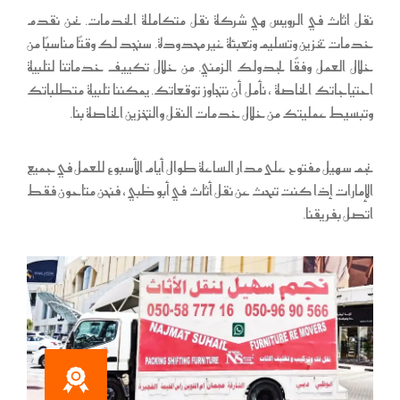
نقل اثاث في الرويس هي شركة نقل متكاملة الخدمات. نحن نقدم
خدمات تخزين وتسليم وتعبئة غير محدودة. سنجد لك وقتًا مناسبًا من
خلال العمل وفقًا لجدولك الزمني. من خلال تكييف خدماتنا لتلبية
احتياجاتك الخاصة ، نأمل أن نتجاوز توقعاتك. يمكننا تلبية متطلباتك
وتبسيط عمليتك من خلال خدمات النقل والتخزين الخاصة بنا.
نجم سهيل مفتوح على مدار الساعة طوال أيام الأسبوع للعمل في جميع
الإمارات إذا كنت تبحث عن
نقل أثاث في أبو ظبي
، فنحن متاحون فقط
اتصل بفريقنا.