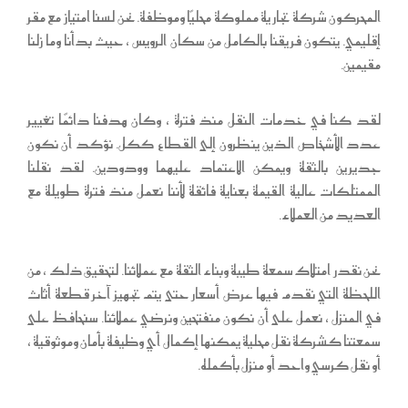
المحركون شركة تجارية مملوكة محليًا وموظفة. نحن لسنا امتياز مع مقر
إقليمي. يتكون فريقنا بالكامل من سكان الرويس ، حيث بدأنا وما زلنا
مقيمين.
لقد كنا في خدمات النقل منذ فترة ، وكان هدفنا دائمًا تغيير
عدد الأشخاص الذين ينظرون إلى القطاع ككل. نؤكد أن نكون
جديرين بالثقة ويمكن الاعتماد عليهما وودودين. لقد نقلنا
الممتلكات عالية القيمة بعناية فائقة لأننا نعمل منذ فترة طويلة مع
العديد من العملاء.
نحن نقدر امتلاك سمعة طيبة وبناء الثقة مع عملائنا. لتحقيق ذلك ، من
اللحظة التي نقدم فيها عرض أسعار حتى يتم تجهيز آخر قطعة أثاث
في المنزل ، نعمل على أن نكون منفتحين ونرضي عملائنا. سنحافظ على
سمعتنا كشركة نقل محلية يمكنها إكمال أي وظيفة بأمان وموثوقية ،
أو نقل كرسي واحد أو منزل بأكمله.