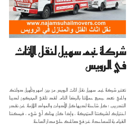
شركة نجم سهيل لنقل الاثاث
في الرويس
تعتبر شركة نجم سهيل نقل اثاث الرويس من بين امهر وتأهيل دولتك
والحي. نعد جميع عملائنا بالرضا التام. لقد تلقى المحركون لدينا
التدريب ؛ كل شاحنة لديها كل الأدوات والمواد اللازمة. نحن نقدر
اختيارك لشركتنا المتحركة ، وإذا كان هناك أي شيء ، فيمكننا
القيام به للمساعدة. نحن في صالحك على مدار الساعة.