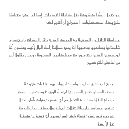
نحن نعمل أيضًا كشركة نقل كاملة الخدمات. إذا لم تكن معتادًا
على هذه المصطلحات ، اسمح لي أن أشرح لك:
ببساطة الناقلين ، الصفحة هي المحرك الذي ينقل البضائع باستخدام
شاحناتها وسائقيها وناقلوها. إنه يمنح عملائنا راحة البال لأنهم يعلمون أننا
الوحيدين الذين يتعاملون مع ممتلكاتهم الدنيوية ، وليس مقاولًا آخر
من الباطن. للتوضيح:
جميع المحركين عمال بدوام كامل ولديهم خلفيات متحركة
واسعة النطاق. بغض النظر عن الحجم أو الوزن ، نقوم بتدريب جميع
مشغلي النقل لدينا على التعامل مع أي عنصر من منزلك بأمان. نحن لا
نستعين بمصادر خارجية للتنقلات المحلية ، ولا نوظف عمال باليومية
غير مهرة قد يبدون قساة ولكن ليس لديهم أي فكرة عن كيفية
نقل الأريكة.