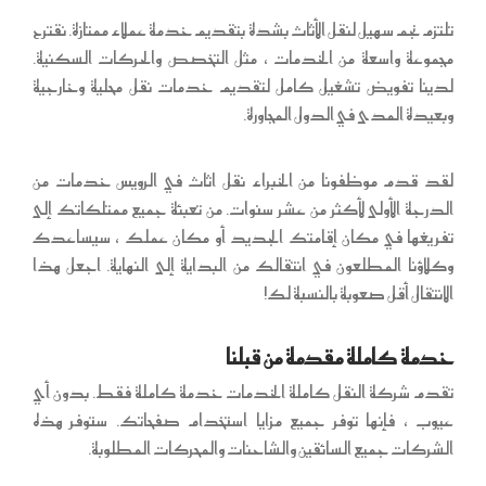
تلتزم نجم سهيل لنقل الأثاث بشدة بتقديم خدمة عملاء ممتازة. نقترح
مجموعة واسعة من الخدمات ، مثل التخصص والحركات السكنية.
لدينا تفويض تشغيل كامل لتقديم خدمات نقل محلية وخارجية
وبعيدة المدى في الدول المجاورة.
لقد قدم موظفونا من الخبراء نقل اثاث في الرويس خدمات من
الدرجة الأولى لأكثر من عشر سنوات. من تعبئة جميع ممتلكاتك إلى
تفريغها في مكان إقامتك الجديد أو مكان عملك ، سيساعدك
وكلاؤنا المطلعون في انتقالك من البداية إلى النهاية. اجعل هذا
الانتقال أقل صعوبة بالنسبة لك!
خدمة كاملة مقدمة من قبلنا
تقدم شركة النقل كاملة الخدمات خدمة كاملة فقط. بدون أي
عيوب ، فإنها توفر جميع مزايا استخدام صفحاتك. ستوفر هذه
الشركات جميع السائقين والشاحنات والمحركات المطلوبة.