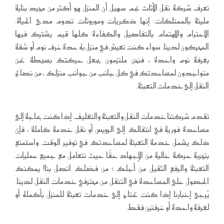
تعرف شركة نقل الأثاث نجم سهيل أن المنزل هو أكثر من مجرد بناية
مليئة بالممتلكات. إنها ذكريات وموروثات تدوم مدى الحياة.
الاحترام والاهتمام بالتفاصيل والكفاءة كلها قيم يشترك فيها
المحركون لدينا. سواء كنت تعيش في منزل به عدة غرف نوم أو شقة
بغرفة نوم واحدة ، فنحن ملتزمون بجعل حركتك بسيطة. نحن
متواجدون لمساعدتك في كل جانب من جوانب منزلك ، من نصائح
النقل إلى خدمات التعبئة.
تقدم شركتنا خدمات النقل والتعبئة والتغليف. إذا كنت بحاجة إلى
مساعدة فورية في انتقالك إلى الرويس أو نقل خدمة كاملة ، فإن
ذلك يشمل خدمة التعبئة لمساعدتك في توفير الوقت. واستمتع
بتجربة حركة خالية من الإجهاد حقًا حيث نتعامل مع جميع عمليات
التعبئة والرفع الثقيل من أجلك ؛ من فضلك اتصل بنا! يمكنك
الحصول على المساعدة في التنقل من محترفي خدمات النقل لدينا.
يُرجى إخبارنا إذا كنت تحتاج إلى خدمات تعبئة للمنزل بأكمله أو
لغرفة واحدة أو غرفتين فقط.