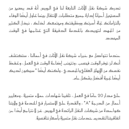
تدرك شركة نقل الأثاث التابعة لنا في الرويس أنه قد يصبح من
المستحيل أحيانًا إدارة جميع متطلبات الانتقال بينما تحاول أيضًا الوفاء
بالتزاماتك تجاه أسرتك ووظيفتك ومجتمعك. لذلك ، نبذل الكثير
من الجهد لتزويدك بالخدمة الدقيقة التي تحتاجها في الوقت
المحدد.
عندما تتواصل مع خبراء شركة نقل الأثاث في أعمالنا ، ستكتشف
أنك لن توفر الوقت فحسب ، وتتجنب إضاعة الوقت في العمل ، وتحفظ
نفسك من الإرهاق العقلي والجسدي ، ولكنك أيضًا " سيكون لديك
أيضًا تجربة أفضل بشكل عام.
على مدار 20 عامًا في العمل ، تلقينا شهادات عملاء متميزة ، ومعايير
أعمال من الدرجة "A" ، والقدرة على الاستمرار في الخدمة في ولايتنا
كواحدة من شركات النقل الرائدة في الرويس. نحن لا نتراجع أبدًا عن
اتفاقيتنا لتقديم خدمات نقل متميزة بأسعار تنافسية.