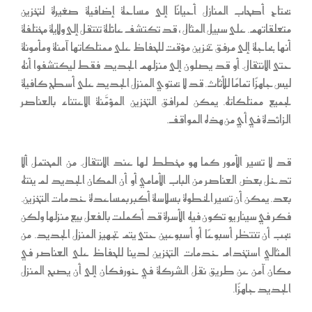
يحتاج أصحاب المنازل أحيانًا إلى مساحة إضافية صغيرة لتخزين
متعلقاتهم. على سبيل المثال ، قد تكتشف عائلة تنتقل إلى ولاية مختلفة
أنها بحاجة إلى مرفق تخزين مؤقت للحفاظ على ممتلكاتها آمنة ومأمونة
حتى الانتقال. أو قد يصلون إلى منزلهم الجديد فقط ليكتشفوا أنه
ليس جاهزًا تمامًا للأثاث. قد لا يحتوي المنزل الجديد على أسطح كافية
لجميع ممتلكاته. يمكن لمرافق التخزين المؤمَّنة الاعتناء بالعناصر
الزائدة في أي من هذه المواقف.
قد لا تسير الأمور كما هو مخطط لها عند الانتقال. من المحتمل ألا
تدخل بعض العناصر من الباب الأمامي أو أن المكان الجديد لم ينته
بعد. يمكن أن تسير الخطوة بسلاسة أكبر بمساعدة خدمات التخزين.
فكر في سيناريو تكون فيه الأسرة قد أكملت بالفعل بيع منزلها ولكن
يجب أن تنتظر أسبوعًا أو أسبوعين حتى يتم تجهيز المنزل الجديد. من
المثالي استخدام خدمات التخزين لدينا للحفاظ على العناصر في
مكان آمن عن طريق نقل الشركة في خورفكان إلى أن يصبح المنزل
الجديد جاهزًا.