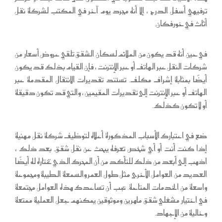
ترفيهي أسفل الدرج ، إلا أنه مجرد يوم آخر في المكتب لشركة نقل
أثاث في خورفكان.
في حين أنه قد يكون من الملائم لسكان الشقق تلقي عروض أسعار من
شركات النقل عبر الهاتف أو عبر الإنترنت ، فإن القيام بذلك قد يكون
أيضًا بمثابة إشراف مكلف. تستند تقديرات الانتقال المقدمة عبر
الهاتف أو عبر الإنترنت إلى تقديرات المقيمين ، والتي قد تكون دقيقة
أو لا تكون كذلك.
ضع في اعتبارك الأسباب المذكورة أعلاه لتوظيف شركة نقل مهنية
إذا كنت أنت أو أي شخص تعرفه يبحث عن نقل شقق. بعد ذلك ،
اذهب إلى أبعد من ذلك للتأكد من أن المحرك الذي تختاره له أيضًا
العديد من العوامل الأخرى مثل طول العمر والسمعة الطيبة ومجموعة
واسعة من الخدمات المتاحة. يجب أن تساعدك هذه العوامل مجتمعة
في اختيار مشغلي شقق ماهرين وموثوقين يمكنهم جعل العملية ممتعة
وخالية من الإجهاد.