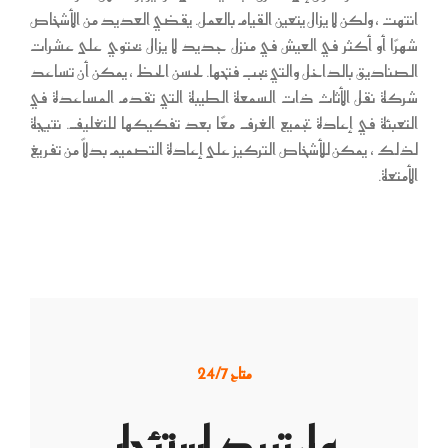
انتهت ، ولكن لا يزال يتعين القيام بالعمل. يقضي العديد من الأشخاص
شهرًا أو أكثر في العيش في منزل جديد لا يزال يحتوي على عشرات
الصناديق بالداخل والتي يجب فتحها. لحسن الحظ ، يمكن أن تساعد
شركة نقل الأثاث ذات السمعة الطيبة التي تقدم المساعدة في
التعبئة في إعادة تجميع الغرف معًا بعد تفكيكها للتغليف. نتيجة
لذلك ، يمكن للأشخاص التركيز على إعادة التصميم بدلاً من تفريغ
الأمتعة.
متاح 24/7
هل تريد استئجار