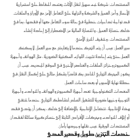
المستندات: شركة نجم سهيل لنقل الأثاث يعتمد الحفاظ على استمرارية
الأعمال وأمن العميل والشركة والنزاهة على التعامل الآمن مع الأوراق والملفات.
قد تواجه تداعيات خطيرة في حالة سوء التعامل معها أو فقدها ، بما في
ذلك خسارة العميل ، والخسارة المالية من الاضطرار إلى إعادة إنشاء
المستندات ، وتخفيف الخرق الأمني.
سير العمل: يجب أن يتم التحرك عندما لا يتعارض مع سير العمل. لا يمكنك
العمل حتى يتم إعادة تثبيت اللوازم المكتبية الضرورية ، مثل الهواتف وأجهزة
الكمبيوتر وخزائن الملفات والعناصر الأخرى في الموقع الجديد. يجب أن
يكون المحرك التجاري الخاص بك قادرًا بشكل مثالي على إكمال النقل في
عطلة نهاية الأسبوع أو بعد ساعات العمل.
المعدات التكنولوجية: تعد أجهزة الكمبيوتر والهواتف والخوادم وأجهزة
التوجيه وغيرها ضرورية للتشغيل السلس لنشاطك التجاري. عندما تختفي
هذه الإنتاجية ، تتضاءل الإنتاجية. بالإضافة إلى ذلك ، يمكن أن يؤدي فقد
أو إتلاف الخوادم ومحركات الأقراص الثابتة إلى خسائر كبيرة مماثلة لفقدان
المستندات الورقية. يجب نقلها وجردها بأمان.
خدمات التخزين طويل وقصير المدى