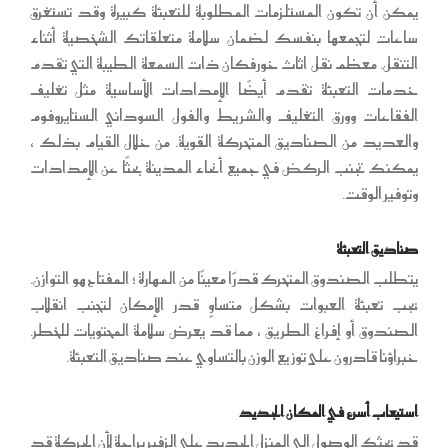
يمكن أن تكون المستلزمات المطلوبة للتعبئة كبيرة وقد تستغرق
ساعات لتجمعها بنفسك لضمان سلامة متعلقاتك الشخصية أثناء
التنقل. معظم نقل اثاث خورفكان ذات السمعة الطيبة التي تقدم
خدمات التعبئة تقدم أيضًا الإمدادات الأساسية مثل تغليف
الفقاعات وورق التغليف والشريط والفول السوداني الستايروفوم
والعديد من الصناديق المتحركة القوية. من خلال القيام بذلك ،
يمكنك تجنب الركض في جميع أنحاء المدينة بحثًا عن الإمدادات
وتوفير الوقت.
صناديق التعبئة
يتطلب الصندوق المتحرك قدرًا معينًا من المهارة ؛ المفتاح هو التوازن.
يجب تعبئة العبوات بشكل متساوٍ قدر الإمكان لتجنب انقلاب
الصندوق أو إفراغ الطريق ، مما قد يعرض سلامة المحتويات للخطر.
خبراؤنا قادرون على توزيع الوزن بالتساوي عند صناديق التعبئة.
استيعاب أسرع في المكان الجديد
قد يحثك الوصول إلى المنزل الجديد على الزفير براحة لأن الحركة قد