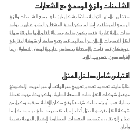
الشاحنات والزي الرسمي مع الشعارات
ستظهر علامتها التجارية دائمًا بشكل بارز على جميع الشاحنات والزي
الرسمي للموظفين. إذا لم يكن لدى المشغلين الذين تختارهم مواد
ذات علامة تجارية ، فقد يكون ذلك مدعاة للقلق لأنها طريقة سهلة
لنقل الخدمات للإعلان عن أعمالهم. قد يعني ذلك أن شركة النقل في
خورفكان قد قامت بالاستعانة بمصادر خارجية لهذه الخطوة ، ربما
لأفراد دون التدريب اللازم.
اقتباس شامل داخل المنزل
غالبًا ما يتم تقديم تقدير تقريبي عبر الهاتف أو عبر البريد الإلكتروني
من قبل شركات النقل ذات السمعة الطيبة ، ولكن هذه مجرد نقطة
بداية. يجب أن يتم ذلك شخصيًا وفي مكان الإقامة. سيقوم وكيل من
شركة النقل بفحص المنزل أثناء إجراء تقدير داخلي ، وجرد كل ما
يحتاج إلى نقل ، وتحديد المعدات المطلوبة لإكمال المهمة بسرعة
وأمان.