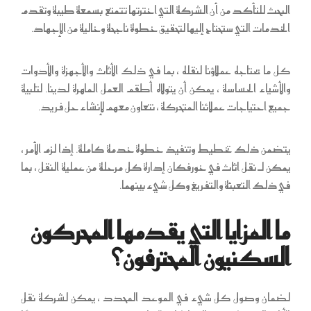
البحث للتأكد من أن الشركة التي اخترتها تتمتع بسمعة طيبة وتقدم
الخدمات التي ستحتاج إليها لتحقيق خطوة ناجحة وخالية من الإجهاد.
كل ما يحتاجه عملاؤنا لنقله ، بما في ذلك الأثاث والأجهزة والأدوات
والأشياء الحساسة ، يمكن أن يتولاه أطقم العمل الماهرة لدينا. لتلبية
جميع احتياجات عملائنا المتحركة ، نتعاون معهم لإنشاء حل فريد.
يتضمن ذلك تخطيط وتنفيذ خطوة خدمة كاملة. إذا لزم الأمر ،
يمكن لـ نقل اثاث في خورفكان إدارة كل مرحلة من عملية النقل ، بما
في ذلك التعبئة والتفريغ وكل شيء بينهما.
ما المزايا التي يقدمها المحركون
السكنيون المحترفون؟
لضمان وصول كل شيء في الموعد المحدد ، يمكن لشركة نقل