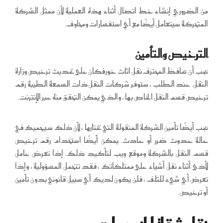
من الضروري إنشاء خط اتصال أثناء هذه العملية لأن ممثل الشركة
المتحركة سيتعامل أيضًا مع أي استفسارات ومخاوف.
الترخيص والتأمين
يجب أن يحافظ المحترف نقل اثاث خورفكان على تحديث ترخيص وزارة
النقل. عند الطلب ، ستوفر شركات النقل ذات السمعة الطيبة رقم
ترخيص قسم النقل الخاص بها ، والذي يمكن التحقق منه عبر الإنترنت.
يجب أيضًا تأمين الشركة المنقولة التي تختارها ، لأن ذلك سيحميك في
حالة حدوث ضرر أو حادث. يمكن أيضًا استخدام رقم ترخيص
قسم النقل بالشركة وموقع ويب لتأكيد ذلك. إذا تعرض عامل
لأذى أثناء نقل أشياء على ممتلكاتك ، فقد تتحمل المسؤولية ، وإذا
تعرض أي شيء للتلف ، فلن يكون لديك أي سبيل قانوني بدون تأمين
أو ترخيص.