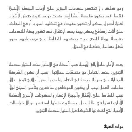
ومع ذلك ، لا تقتصر خدمات التخزين على أزمات اللحظة الأخيرة
فقط. قد تكون مفيدة أيضًا إذا كنت تريد تخزين بعض الأشياء
لفترة أطول. يمكن أن تكون مفيدة في تنظيم المهام أو في الحفاظ
على أثاث إضافي يمكن بيعه بعد الانتقال. قد تكون هذه الخدمات
مفيدة لهواة الجمع حيث يمكنهم الحفاظ على مجموعاتهم دون
شغل مساحة إضافية في المنزل.
يعد الأمان عاملاً بالغ الأهمية يجب أخذه في الاعتبار عند اختيار خدمة
التخزين. عند التعامل مع متعلقات عملائها ، يجب أن تكون الشركة
المختارة على دراية جيدة في التعامل ولديها حس أخلاقي قوي. خلال
ساعات العمل يجب أن يكون الموظفون حاضرين وتأمين المبنى ليلاً.
يجب الحفاظ على الأقفال وأجهزة الإنذار والمكونات الأخرى لأنظمة
الأمان نفسها في حالة عمل جيدة وتحديثها. استفسر عن الاحتياطات
الأمنية التي اتخذتها الشركة قبل اختيار خدمة التخزين.
مواد التعبئة