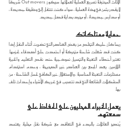
الأثاث المحترفة تسريع العملية لعملائها. سيكون Out movers شريكًا
لا يقدر بثمن في هذه العملية ، سواء كنت تنتقل إلى وظيفة جديدة ،
أو مدارس جديدة ، أو مجرد بداية فصل جديد.
حماية ممتلكاتك
ربما كان عليك التخلص من بعض العناصر التي تضررت أثناء النقل إذا
كنت قد شغلت شاحنة متحركة أو اعتمدت على أصدقاء لحزمها.
تعتبر أخطاء التعبئة والتحميل نموذجية عند نقص التعليم والخبرة
اللازمين. يعد الجمع بين العناصر غير الصحيحة ، وعدم استخدام
مستلزمات التعبئة المناسبة ، والاستغلال غير الكافي لحمل الشاحنة - من
المشكلات الشائعة التي قد تتسبب في تحريك الأشياء وإحداث تلف
بها.
يعمل الخبراء المحليون على الحفاظ على
سمعتهم
يُنصح العائلات بالبدء في التعاقد مع شركة نقل محلية. يعتمد