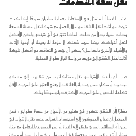
نقل شقة الخدمات
تجنب الخطأ المتمثل في الاستعانة بعملية طيران سريعًا إذا كنت
تبحث عن أثاث لنقل الشقة من خلال العمل مع شركة نقل حسنة السمعة
وذات خبرة بدلاً من ذلك. لماذا تثق في أي شخص ولكن الأفضل
لنقل أغراضك بينما حجم شقتك لا علاقة له بقيمة أو أهمية الأثاث
والأشياء الأخرى بالداخل؟ يمكن أن يؤدي التعاقد مع أفضل شركة
أثاث لنقل الشقق إلى مزيد من راحة البال طوال العملية.
يجب أن يأخذ الأشخاص نقل ممتلكاتهم من شقتهم إلى مسكن
جديد أو مكان عمل بجدية بالغة. قد لا يعني العثور على المحرك الأقل
تكلفة الحصول على المحرك الأكثر قدرة وحرصًا هناك.
نظرًا لأن الشقق تتكون في كثير من الأحيان من عدة طوابق ، فمن
المحتمل أن يحتاج المحركون إلى استخدام السلالم عند نقل الأشياء. في
حين أن الطاقم الذي يفتقر إلى الخبرة أو غير المدربين للتعامل مع مثل
هذه الأشياء قد يجد صعوبة في الحصول على ساعة جد أو مركز