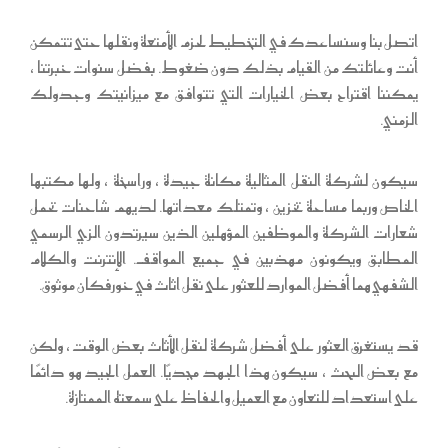
اتصل بنا وسنساعدك في التخطيط لحزم الأمتعة ونقلها حتى تتمكن
أنت وعائلتك من القيام بذلك دون ضغوط. بفضل سنوات خبرتنا ،
يمكننا اقتراح بعض الخيارات التي تتوافق مع ميزانيتك وجدولك
الزمني.
سيكون لشركة النقل المثالية مكانة جيدة ، وراسخة ، ولها مكتبها
الخاص وربما مساحة تخزين ، وتمتلك معداتها. لديهم شاحنات تحمل
شعارات الشركة والموظفين المؤهلين الذين سيرتدون الزي الرسمي
المطابق ويكونون مهذبين في جميع المواقف. الإنترنت والكلام
الشفهي هما أفضل الموارد للعثور على نقل اثاث في خورفكان موثوق.
قد يستغرق العثور على أفضل شركة لنقل الأثاث بعض الوقت ، ولكن
مع بعض البحث ، سيكون هذا الجهد مجديًا. العمل الجيد هو دائمًا
على استعداد للتعاون مع العميل والحفاظ على سمعته الممتازة.