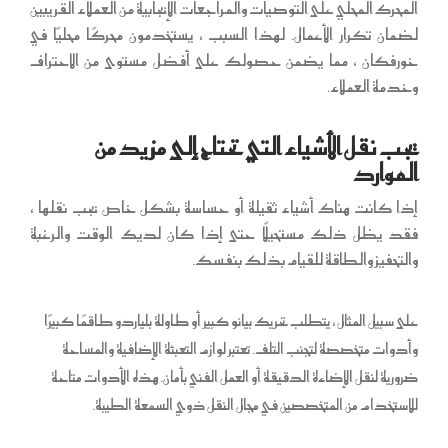
المحرك المحلي على التوصيات والمراجعات الإيجابية من العملاء القريبين
لضمان تكرار الأعمال. لهذا السبب ، يستخدمون محركًا محليًا في
خورفكان ، مما يضمن حصولك على أفضل مستوى من الاحتراف
وخدمة العملاء.
يجب نقل الأشياء التي تحتاج إلى مزيد من
الموارد
إذا كانت هناك أشياء ثقيلة أو حساسة بشكل خاص يجب نقلها ،
فقد يظل ذلك مستحيلًا حتى إذا كان لديك الوقت والرغبة
والتحفيز والطاقة للقيام بذلك بنفسك.
على سبيل المثال ، يتطلب تحريك بيانو كبير أو طاولة بلياردو طاقمًا كبيرًا
وأدوات متخصصة لتجنب التلف. تعتبر لوازم التعبئة الإضافية والمساحة
ضرورية لنقل الإضاءة الدقيقة أو العمل الفني بأمان. هذه الأدوات متاحة
للاستخدام من المتخصصين في مجال النقل ذوي السمعة الطيبة.