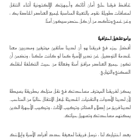
تحافظ فرقنا على أمان أثاثك وأجهزتك الإلكترونية أثناء التنقل
لمسافات طويلة. نقوم بالتعبئة المناسبة لجميع العناصر الخاصة بك ،
ونحن نحمي ونتأكد من أن كل عنصر سيكون آمنًا.
برامج تشغيل احترافية
أفضل جزء في فريقنا هو أن لدينا سائقين محترفين ومدربين معنا
لخدمة التوصيل. نحن ندير الأسرة كما لو كانت ملكنا ، ونضمن أن
تكون جميع العناصر مرافق آمنة وفعالة من حيث التكلفة لنقلك
السكني والتجاري.
يمكن لفريقنا المحترف مساعدتك في نقل منزلك بطريقة بسيطة
لأن لدينا الأدوات والتقنيات الحديثة لجعل الانتقال خاليًا من المتاعب.
لدينا فريق من إصلاح الستائر ، وتركيب الأثاث ، وتركيب الأجهزة الذين
يمكنهم مساعدتك وتسهيل حياتك.
بعد اختيارك لنا ، نرسل فريقنا لمعرفة عدد أفراد الأسرة وإبلاغك