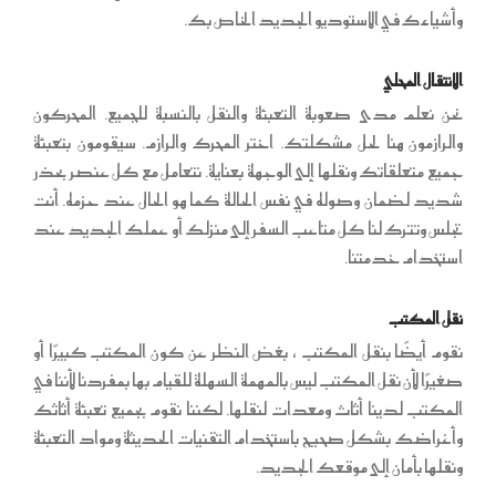
وأشياءك في الاستوديو الجديد الخاص بك.
الانتقال المحلي
نحن نعلم مدى صعوبة التعبئة والنقل بالنسبة للجميع. المحركون
والرازمون هنا لحل مشكلتك. اختر المحرك والرازم. سيقومون بتعبئة
جميع متعلقاتك ونقلها إلى الوجهة بعناية. نتعامل مع كل عنصر بحذر
شديد لضمان وصوله في نفس الحالة كما هو الحال عند حزمه. أنت
تجلس وتترك لنا كل متاعب السفر إلى منزلك أو عملك الجديد عند
استخدام خدمتنا.
نقل المكتب
نقوم أيضًا بنقل المكتب ، بغض النظر عن كون المكتب كبيرًا أو
صغيرًا لأن نقل المكتب ليس بالمهمة السهلة للقيام بها بمفردنا لأننا في
المكتب لدينا أثاث ومعدات لنقلها. لكننا نقوم بجميع تعبئة أثاثك
وأغراضك بشكل صحيح باستخدام التقنيات الحديثة ومواد التعبئة
ونقلها بأمان إلى موقعك الجديد.