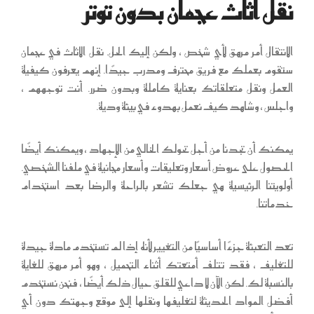
نقل اثاث عجمان بدون توتر
الانتقال أمر مرهق لأي شخص ، ولكن إليك الحل. نقل الاثاث في عجمان
ستقوم بعملك مع فريق محترف ومدرب جيدًا. إنهم يعرفون كيفية
العمل ونقل متعلقاتك بعناية كاملة وبدون ضرر. أنت توجههم ،
واجلس ، وشاهد كيف نعمل بهدوء في بيئة ودية.
يمكنك أن تجدنا من أجل تحولك الخالي من الإجهاد ، ويمكنك أيضًا
الحصول على عروض أسعار وتعليقات وأسعار مجانية في ملفنا الشخصي.
أولويتنا الرئيسية هي جعلك تشعر بالراحة والرضا بعد استخدام
خدماتنا.
تعد التعبئة جزءًا أساسيًا من التغيير لأنه إذا لم تستخدم مادة جيدة
للتغليف ، فقد تتلف أمتعتك أثناء التحميل ، وهو أمر مرهق للغاية
بالنسبة لك. لكن الآن لا داعي للقلق حيال ذلك أيضًا ، فنحن نستخدم
أفضل المواد الحديثة لتغليفها ونقلها إلى موقع وجهتك دون أي