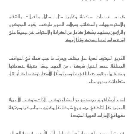
نقدم خدمات سكنية وتجارية مثل المنازل والفيلات والشقق
والاستوديوهات والمكاتب ومحلات السوبر ماركت. يقوم المحركون
والرازمون بعملهم بشكل كامل من الكرامة والاحتراف. نحن جميعًا على
استعداد لمساعدتك وفقًا لأمرك.
الفريق المحترف لديه حل مختلف ويعرف ما يجب فعله في المواقف
المختلفة. عند اختيار شركة ، من المهم جدًا معرفة خدماتها
وتكلفتها ، ونقوم بعملنا في بيئة ودية وبأقل الأسعار. نؤكد لك أن نقل
متعلقاتك بدون عناء.
لدينا أيضًا فريق متخصص من أعضاء تركيب الأثاث وتركيب الأجهزة
المنزلية. نقل اثاث في عجمان هي شركة نقل وتخزين ديناميكية ومحترفة
مقرها في الإمارات العربية المتحدة.
نحن متواجدون على مدار الساعة طوال أيام الأسبوع لخدمة العملاء