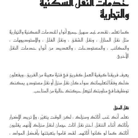
خدمات النقل السكنية
والتجارية
كما تعلم ، تقدم نجم سهيل جميع أنواع الخدمات السكنية والتجارية
مثل نقل المنازل ، ونقل الشقق ، ونقل الفلل ، والاستوديوهات ،
والمكاتب ، والمستودعات ، والعديد من أنواع خدمات النقل
الأخرى.
يعرف فريقنا كيفية العمل كفريق في فترة معينة من الفريق ، ويفعلون
ذلك وفقًا لتعليماتك سواء كان نقل منزل أو نقل مستودع. يمكنك
توظيفنا في مناوبتك لتجعل حركتك خالية من المتاعب.
نقل المنزل
نعلم أنك تحب أثاثك ومنزلك ، لكن الوقت يتغيّر ، ولا تريد الإضرار
بأثاثك أثناء التنقل. اختر نقل اثاث عجمان لنقل منزلك لأنهم يقلبون
أثاثك كما لو كانوا أثاثهم. لقد قاموا بتعبئتها بأفضل المواد ،