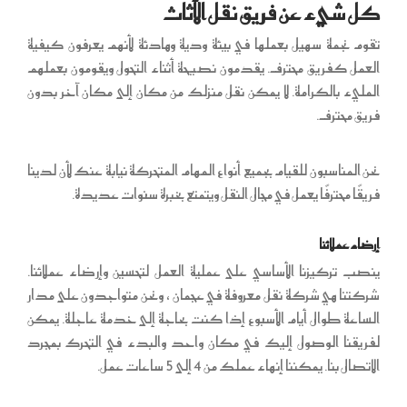
كل شيء عن فريق نقل الأثاث
تقوم نجمة سهيل بعملها في بيئة ودية وهادئة لأنهم يعرفون كيفية
العمل كفريق محترف. يقدمون نصيحة أثناء التحول ويقومون بعملهم
المليء بالكرامة. لا يمكن نقل منزلك من مكان إلى مكان آخر بدون
فريق محترف.
نحن المناسبون للقيام بجميع أنواع المهام المتحركة نيابة عنك لأن لدينا
فريقًا محترفًا يعمل في مجال النقل ويتمتع بخبرة سنوات عديدة.
إرضاء عملائنا
ينصب تركيزنا الأساسي على عملية العمل لتحسين وإرضاء عملائنا.
شركتنا هي شركة نقل معروفة في عجمان ، ونحن متواجدون على مدار
الساعة طوال أيام الأسبوع إذا كنت بحاجة إلى خدمة عاجلة. يمكن
لفريقنا الوصول إليك في مكان واحد والبدء في التحرك بمجرد
الاتصال بنا. يمكننا إنهاء عملك من 4 إلى 5 ساعات عمل.