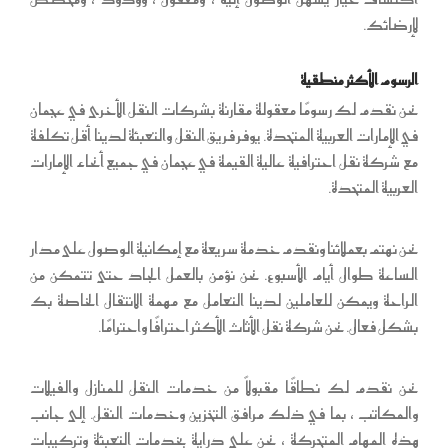
لإرضائك.
الرسوم الأكثر منطقية
نحن نقدم لك رسومًا معقولة مقارنة بشركات النقل الأخرى في عجمان
في الإمارات العربية المتحدة. يوفر فريق النقل والتعبئة لدينا أقل تكلفة
مع شركة نقل احترافية عالية القيمة في عجمان في جميع أنحاء الإمارات
العربية المتحدة.
نحن نهتم بعملائنا ونقدم خدمة سريعة مع إمكانية الوصول على مدار
الساعة طوال أيام الأسبوع. نحن نؤمن بالعمل الجاد حتى تتمكن من
الراحة ويمكن للعاملين لدينا التعامل مع مهمة الانتقال الخاصة بك
بشكل فعال. نحن شركة نقل الأثاث الأكثر احترافًا واحترامًا.
نحن نقدم لك نطاقًا مقبولاً من خدمات النقل للمنازل والفيلات
والمكاتب ، بما في ذلك مرافق التخزين وخدمات النقل. إلى جانب
هذه المهام المتحركة ، نحن على دراية بخدمات التعبئة وتركيبات