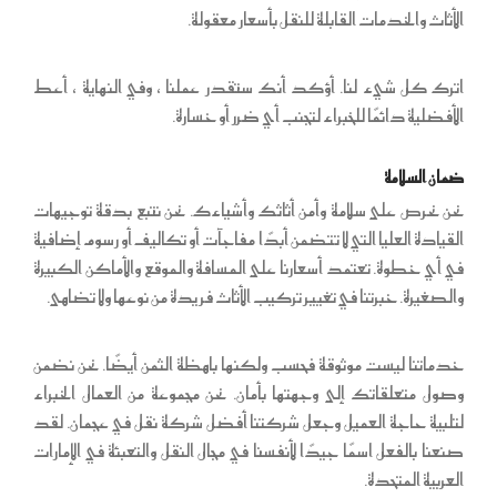
الأثاث والخدمات القابلة للنقل بأسعار معقولة.
اترك كل شيء لنا. أؤكد أنك ستقدر عملنا ، وفي النهاية ، أعط
الأفضلية دائمًا للخبراء لتجنب أي ضرر أو خسارة.
ضمان السلامة
نحن نحرص على سلامة وأمن أثاثك وأشياءك. نحن نتبع بدقة توجيهات
القيادة العليا التي لا تتضمن أبدًا مفاجآت أو تكاليف أو رسوم إضافية
في أي خطوة. تعتمد أسعارنا على المسافة والموقع والأماكن الكبيرة
والصغيرة. خبرتنا في تغيير تركيب الأثاث فريدة من نوعها ولا تضاهى.
خدماتنا ليست موثوقة فحسب ولكنها باهظة الثمن أيضًا. نحن نضمن
وصول متعلقاتك إلى وجهتها بأمان. نحن مجموعة من العمال الخبراء
لتلبية حاجة العميل وجعل شركتنا أفضل شركة نقل في عجمان. لقد
صنعنا بالفعل اسمًا جيدًا لأنفسنا في مجال النقل والتعبئة في الإمارات
العربية المتحدة.