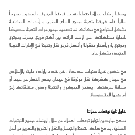
هدفنا إرضاء عملائنا بعملنا بسبب فريقنا المحترف والمدرب تدريباً
عالياً. قام فريقنا بتعبئة جميع السلع المنزلية والأدوات المكتبية
بشكل احترافي في مكانك. تم تصميم جميع مواد التعبئة خصيصًا
لحماية ممتلكاتك. نحن الاسم الرائد بين أكثر فريق محترف وموثوق
وموثوق به وبأسعار معقولة وأفضل فريق نقل وتعبئة في الإمارات العربية
المتحدة بشكل عام.
في غضون تجربة سنوات عديدة ، نحن نخدم بإرادة مليئة بالإخلاص
في عجمان كشركة نقل موثوقة في عجمان. بغض النظر عن حجم أو
مسافة حركتك ، يضمن المحركون والتعبئة وصول متعلقاتك إلى
أماكنها المقصودة.
نحاول تلبية توقعات عملائنا
نسعى جاهدين لتجاوز توقعات العملاء من خلال الاهتمام بجميع الترتيبات
العملية ، بما في ذلك التعبئة والتحميل والنقل والتفريغ والتفريغ من أجل