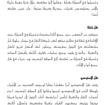
وتحميلها في السيارة بعناية ، ونقلها إلى موقعك خلال فترة معينة مليئة
بالأمن. يستخدمون تقنيات حديثة وفريقًا محترفًا ، ولن يخيب ظنك
أبدًا.
نقل شقة
سيكون من الصعب حزم جميع أثاثنا بمفرده وتحميله في السيارة عند
الإقامة في شقة في طابق مرتفع. لكن شركة النقل في عجمان جاهزة لحل
مشكلتك في التحول بمفردك. يرسلون لك أفضل فريق للنقل
والتعبئة ، والذي يقوم بجميع عمليات تغليف أثاثك بأفضل المواد
وتحميله في السيارة من شقتك إلى الموقع الجديد. هم خبراء في نقل
جميع أنواع الأثاث.
نقل الاستوديو
يعد نقل الاستوديو أمرًا معقدًا نظرًا لوجود العديد من الأشياء
باهظة الثمن في الاستوديو لحزمها ونقلها إلى الموقع الجديد. اختر
أدوات النقل والتعبئة لتأمين أغراضك أثناء التحول لأن لدينا فريقًا
محترفًا يتحرك. يمكنهم القيام بتعبئة وتفكيك وإصلاح أثاثك