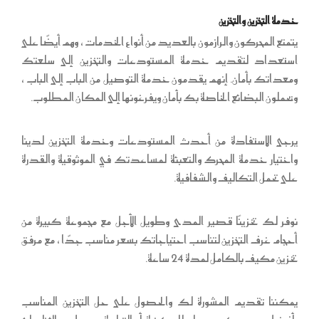
خدمة التخزين والتخزين
يتمتع المحركون والرازمون بالعديد من أنواع الخدمات ، وهم أيضًا على
استعداد لتقديم خدمة المستودعات والتخزين إلى سلعتك
ومعداتك بأمان. إنهم يقدمون خدمة التوصيل من الباب إلى الباب ،
ويحملون البضائع الخاصة بك بأمان ويفرغونها إلى المكان المطلوب.
يرجى الاستفادة من أحدث المستودعات وخدمة التخزين لدينا
واختيار خدمة المحرك والتعبئة لمساعدتك في الموثوقية والقدرة
على تحمل التكاليف والشفافية.
نوفر لك تخزينًا قصير المدى وطويل الأجل مع مجموعة كبيرة من
أحجام غرف التخزين لتناسب احتياجاتك بسعر مناسب جدًا ، مع مرفق
تخزين مكيف بالكامل لمدة 24 ساعة.
يمكننا تقديم المشورة لك والحصول على حل التخزين المناسب