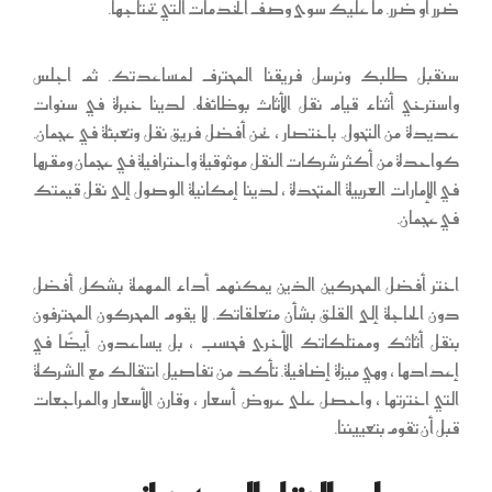
ضرر أو ضرر. ما عليك سوى وصف الخدمات التي تحتاجها.
سنقبل طلبك ونرسل فريقنا المحترف لمساعدتك. ثم اجلس
واسترخي أثناء قيام نقل الأثاث بوظائفه. لدينا خبرة في سنوات
عديدة من التحول. باختصار ، نحن أفضل فريق نقل وتعبئة في عجمان.
كواحدة من أكثر شركات النقل موثوقية واحترافية في عجمان ومقرها
في الإمارات العربية المتحدة ، لدينا إمكانية الوصول إلى نقل قيمتك
في عجمان.
اختر أفضل المحركين الذين يمكنهم أداء المهمة بشكل أفضل
دون الحاجة إلى القلق بشأن متعلقاتك. لا يقوم المحركون المحترفون
بنقل أثاثك وممتلكاتك الأخرى فحسب ، بل يساعدون أيضًا في
إعدادها ، وهي ميزة إضافية. تأكد من تفاصيل انتقالك مع الشركة
التي اخترتها ، واحصل على عروض أسعار ، وقارن الأسعار والمراجعات
قبل أن تقوم بتعييننا.