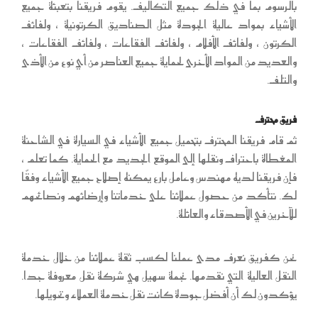
بالرسوم بما في ذلك جميع التكاليف. يقوم فريقنا بتعبئة جميع
الأشياء بمواد عالية الجودة مثل الصناديق الكرتونية ، ولفائف
الكرتون ، ولفائف الأفلام ، ولفائف الفقاعات ، ولفائف الفقاعات ،
والعديد من المواد الأخرى لحماية جميع العناصر من أي نوع من الأذى
والتلف.
فريق محترف
ثم قام فريقنا المحترف بتحميل جميع الأشياء في السيارة في الشاحنة
المغطاة باحتراف ونقلها إلى الموقع الجديد مع الحماية. كما تعلم ،
فإن فريقنا لديه مهندس وعامل بارع يمكنه إصلاح جميع الأشياء وفقًا
لك. نتأكد من حصول عملائنا على خدماتنا وإرضائهم ونصائحهم
للآخرين في الأصدقاء والعائلة.
نحن كفريق نعرف مدى عملنا لكسب ثقة عملائنا من خلال خدمة
النقل العالية التي نقدمها. نجمة سهيل هي شركة نقل معروفة جدا.
يؤكدون لك أن أفضل جودة كانت نقل خدمة العملاء وتحويلها.