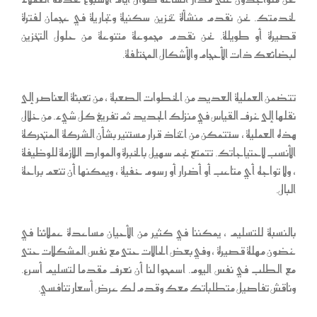
لخدمتك. نحن نقدم منشأة تخزين سكنية وتجارية في عجمان لفترة
قصيرة أو طويلة. نحن نقدم مجموعة متنوعة من حلول التخزين
لبضائعك ذات الأحجام والأشكال المختلفة.
تتضمن العملية العديد من الخطوات الصعبة ، من تعبئة العناصر إلى
نقلها إلى غرف القياس في منزلك الجديد ثم تفريغ كل شيء. من خلال
هذه العملية ، ستتمكن من اتخاذ قرار مستنير بشأن الشركة المتحركة
الأنسب لاحتياجاتك. تتمتع نجم سهيل بالخبرة والموارد اللازمة للوظيفة
، ولا تواجه أي متاعب أو أضرار أو رسوم خفية ، ويمكنها أن تنعم براحة
البال.
بالنسبة للتسليم ، يمكننا في كثير من الأحيان مساعدة عملائنا في
غضون مهلة قصيرة ، وفي بعض الحالات حتى مع نفس المشكلات حتى
مع الطلب في نفس اليوم. اسمحوا لنا أن نعرف مقدما لتسليم أسرع.
وناقش تفاصيل متطلباتك معك وقدم لك عرض أسعار تنافسي.