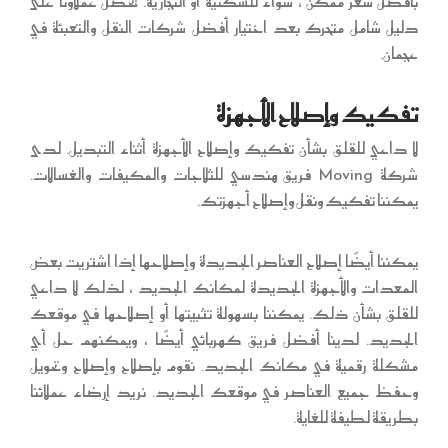
بأفضل سعر ممكن ، سواء للسكنية أو التجارية. يحصل عملاؤنا على
دليل شامل متحرك بعد اختيار أفضل شركات النقل والتعبئة في
عجمان.
تفكيك وإصلاح الأجهزة
لا داعي للقلق بشأن تفكيك وإصلاح الأجهزة أثناء التبديل. لدى
شركة Moving فريق هندسي للثلاجات والمكيفات والغسالات.
يمكننا تفكيك ونقل وإصلاح أجهزتك.
يمكننا أيضًا إصلاح العناصر الجديدة وإصلاحها إذا اشتريت بعض
المعدات والأجهزة الجديدة لمكانك الجديد ، لذلك لا داعي
للقلق بشأن ذلك. يمكننا بسهولة تثبيتها أو إصلاحها في موقعك
الجديد. لدينا أفضل فريق كهربائي أيضًا ، ويمكنهم حل أي
مشكلة رقمية في مكانك الجديد. نقوم بإصلاح وإصلاح وتحويل
وحفظ جميع العناصر في موقعك الجديد. نريد إرضاء عملائنا
بطريقة لطيفة للغاية.