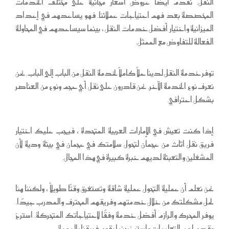
النقل. نقدم أيضًا عروض أسعار مجانية على مختلف الخدمات
المخصصة بعد فهم احتياجات عملائنا. فهو يساعدهم في إعداد
الميزانية واختيار أفضل خدمات النقل ، بينما سيساعدهم في المحاولة
الفعالة للتفاوض مع الممثل.
توفر خدمة النقل لدينا حلاً كاملاً لخدمة النقل من الباب إلى الباب. نحن
نعرف نوع الخدمة الآخر. نحن قادرون على نقل أي حجم ونوع من العناصر
بشكل احترافي.
إذا كنت تعيش في الإمارات العربية المتحدة ، فيجب عليك اختيار
فريق نقل اثاث من عجمان لتحول سلامتك في عجمان في بيئة ودية لأن
المشغلين والتعبئة لديهم خبرة كبيرة في هذا المجال.
نحن نعلم أن عملية التحول عملية شاقة وتستغرق وقتًا طويلاً ، ولكننا هنا
لحل مشكلتك من خلال خدمتهم وفريقهم المحترف والمدرب جيدًا.
يوفر المحرك والرازم أفضل خدمة وفقًا لاحتياجاتك المتحركة. استرخ
وقدم لهم التعليمات واسترخ بينما يقوم فريقنا بالمهمة.