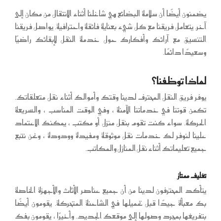
يضمنون أيضًا أن سلامة البضائع هي شاغلنا أثناء الانتقال من مكان إلى
آخر. يتعامل فريقنا مع كل شيء بعناية فائقة واحترافية. يواصل فريقنا
التنسيق مع آرائك وأفكارك حول خدمة النقل لإبقائك راضيًا
وسعيدًا دائمًا.
لماذا توظفنا؟
يوفر فريق النقل المحترف لدينا وقتك وأموالك أثناء نقل متعلقاتك.
تكمن قوتنا في خدماتنا الآمنة ، وفي الوقت المناسب ، والسريعة
الحركة. سواء كنت تقوم بنقل منزل أو مكتب ، يمكنك الاعتماد
علينا لنوفر لك خدمات نقل موثوقة ومفيدة وودودة ، ونحن نتبع
جميع تعليماتك أثناء نقل المنازل والمكاتب.
تغليف ممتاز
يتأكد المحترفون لدينا من أن جميع عناصر الأثاث والأجهزة الخاصة
بك معبأة جيدًا قبل تحميلها في الشاحنة المتحركة. يقومون أيضًا
بتفريغها بمجرد وصولها إلى موقعك الجديد. وأخيرًا ، يقومون بفك