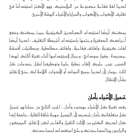
لدينا لفة فقاعة مصنوعة من البلاستيك. وهو الأكثر استخدامًا في
تغليف الأكواب والأكواب والمرايا والأشياء الهشة الأخرى.
يمكنك أيضًا استخدام الصناديق الكرتونية حيث يمكنك وضع
أغراضك الصغيرة وختمها باستخدام أشرطة التغليف ؛ لدينا أيضًا
لفات كرتونية ، ولفائف فقاعية ، ولفائف مطاطية ، وبطانيات أقمشة
جديدة ، وفول سوداني ، وحبال لاستخدامها أثناء تعبئة أثاثك. لهذا
السبب يجب عليك إلقاء نظرة علينا وتوظيفنا لنقل خدمات نقل
اثاث عجمان لأن لدينا جميع المواد أو الأدوات اللازمة لك حتى لا تقلق
بشأن الانتقال.
تحميل الأشياء بأمان
بعد تعبئة كل الأشياء بهدوء وأمان ، الجزء الثاني من عملنا هو تحميل
كل متعلقاتك بأمان شديد لأن التحميل مهمة شاقة للغاية ، خاصة إذا
كان لديك الكثير من الأثاث الثقيل والفاخر. لكن لا تقلق. المحركون
والرازمون هنا لمساعدتك وعلى استعداد لمساعدتك.