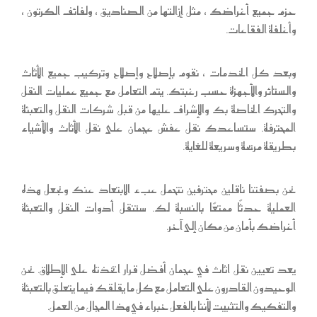
حزم جميع أغراضك ، مثل إزالتها من الصناديق ، ولفائف الكرتون ،
وأغلفة الفقاعات.
وبعد كل الخدمات ، نقوم بإصلاح وإصلاح وتركيب جميع الأثاث
والستائر والأجهزة حسب رغبتك. يتم التعامل مع جميع عمليات النقل
والتحرك الخاصة بك والإشراف عليها من قبل شركات النقل والتعبئة
المحترفة. ستساعدك نقل عفش عجمان على نقل الأثاث والأشياء
بطريقة مريحة وسريعة للغاية.
نحن بصفتنا ناقلين محترفين نتحمل عبء الابتعاد عنك ونجعل هذه
العملية حدثًا ممتعًا بالنسبة لك. ستنقل أدوات النقل والتعبئة
أغراضك بأمان من مكان إلى آخر.
يعد تعيين نقل اثاث في عجمان أفضل قرار اتخذته على الإطلاق. نحن
الوحيدون القادرون على التعامل مع كل ما يقلقك فيما يتعلق بالتعبئة
والتفكيك والتثبيت لأننا بالفعل خبراء في هذا المجال من العمل.