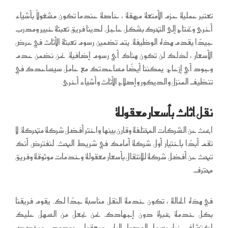
تعتبر عملية حزم الأمتعة مرهقة ، خاصة عندما تكون مشغولاً بأشياء
أخرى وتحتاج إلى التحرك بشكل عاجل. لدينا فريق تعبئة خبير ومدرب
جيدًا يقدم هذه الوظيفة. يتم تضمين رسوم تعبئة الأثاث في عرض
الأسعار ، لذلك لن تكون هناك أي رسوم إضافية. نحن نضمن عدم
وجود أي إزعاج. يمكننا أيضًا مساعدتك مع عامل سيساعدك في
تنظيف المنزل والديكور وإصلاح الأثاث وأشياء أخرى.
نقل اثاث بأسعار معقولة
ابحث عن الشركات المختلفة وقارن بينها واختر أفضل شركة متحركة. لا
تقم أبدًا باختيار أول شركة أمامك في شريط البحث. لنفترض أنك
تبحث عن أفضل شركة للانتقال بأسعار معقولة وخدمات موثوقة وفريق
محترف.
في هذه الحالة ، تكون خدمة النقل مناسبة جدًا لك. يقوم فريقنا
بكل خدمة بخبرة دون إجهادك. نحن نجعل من السهل عليك
اكتشاف خيار يسهل الوصول إليه ، ومعقول ، وودود ، ومخصص