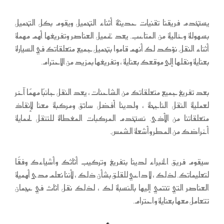
يستخدم فريقنا تقنيات حديثة أثناء التحميل ويقوم بكل التحميل
بسهولة وخالية من المتاعب. يعد تحميل العناصر وتفريغها أهم مهمة
أثناء النقل. نؤكد لك أنهم قاموا بتحميل جميع متعلقاتك في السيارة
بعناية ونقلها إلى موقعك بعناية ، وتفريغها بمزيد من الاحترام.
بعد تفريغ جميع متعلقاتك من الشاحنات ، يعد النقل جانبًا مهمًا آخر
لعملية النقل الناجحة ، ولدينا أفضل سائق ومركبة معنا لإنقاذ
متعلقاتنا من الأذى. نستخدم المركبات المغطاة للتنقل لحماية
أغراضك من المطر وأشعة الشمس.
سيقوم فريق الخبراء لدينا بتفريغ وتركيب أثاثك وأشياءك وفقًا
لتعليماتك. لذلك ، لا داعي للقلق بشأن ذلك ، لأننا نعلم مدى أهمية
العناصر التي تنتمي إليها بالنسبة لك ، لذلك نقل اثاث في عجمان
تتعامل معها بعناية واحترام.